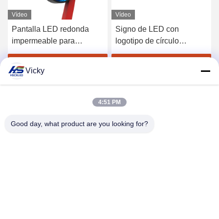
Vídeo
Vídeo
Pantalla LED redonda
Signo de LED con
impermeable para
logotipo de círculo
exteriores | Letrero LED
personalizado Logotipo
circular creativo para
de LED Pantalla P4
Consiga el mejor precio
Consiga el mejor precio
Vicky
cafetería
pantalla LED redonda
4:51 PM
Good day, what product are you looking for?
SHENZHEN H&S INNOVATION
TECHNOLOGY CO., LTD
howard@hscxled.com
86-134-2892-1577