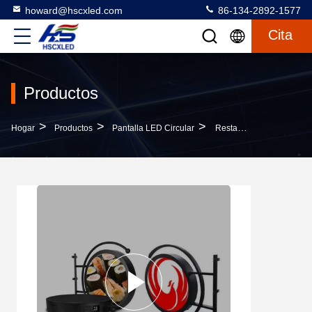
howard@hscxled.com
86-134-2892-1577
Cita
Productos
>
>
>
Hogar
Productos
Pantalla LED Circular
Restaurante P4 De Color Completo De 600 Mm Redondo LED Logotipo De Pantalla De Panel