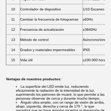
10
Controlador de dispositivo
1/10 Escaneo
11
Cambiar la frecuencia de fotogramas
≥60Hz
12
Frecuencia de actualización
≥3840Hz
13
Método de control
Asíncrono/síncron
14
Grados y materiales impermeables
IP65
15
Vida útil
≥100.000 horas.
Ventajas de nuestros productos:
La superficie del LED emite luz, reduciendo
eficazmente la radiación de la intensidad de la luz,
suprimiendo los patrones de muaré, lo que permite a las
personas observar de cerca y durante mucho tiempo;
Ángulo ultra amplio, con un rango de visión de arriba,
abajo, izquierda, derecha y cerca de 170 °, lo que
garantiza que no haya ángulos muertos ni desviación de