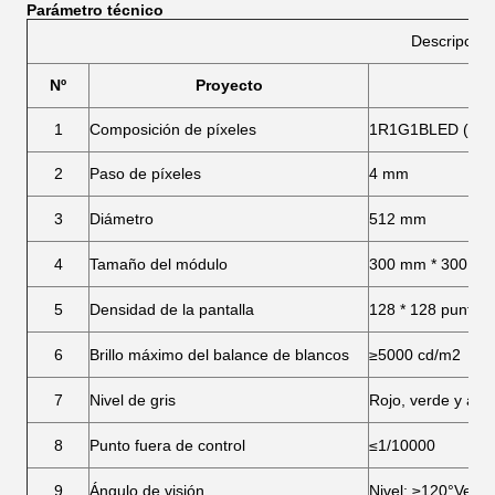
Parámetro técnico
Descripción
Nº
Proyecto
1
Composición de píxeles
1R1G1BLED (SM
2
Paso de píxeles
4 mm
3
Diámetro
512 mm
4
Tamaño del módulo
300 mm * 300 m
5
Densidad de la pantalla
128 * 128 puntos/
6
Brillo máximo del balance de blancos
≥5000 cd/m2
7
Nivel de gris
Rojo, verde y azu
8
Punto fuera de control
≤1/10000
9
Ángulo de visión
Nivel: ≥120°Verti